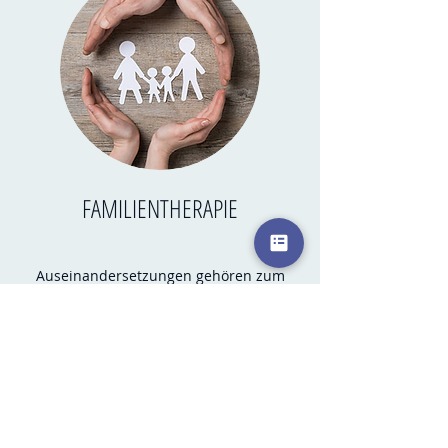
FAMILIENTHERAPIE
Auseinandersetzungen gehören zum
Familienleben und zeugen von
Lebendigkeit. Doch es kann passieren,
dass hierdurch der familiäre
Zusammenhalt oder die Entwicklung des
Einzelnen stark beeinträchtigt wird.
Familientherapie unterstützt dabei, den
Blick zu weiten und neue Handlungs-
möglichkeiten zu entdecken.